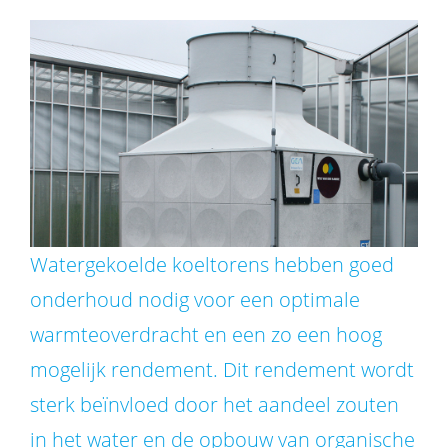
Watergekoelde koeltorens hebben goed
onderhoud nodig voor een optimale
warmteoverdracht en een zo een hoog
mogelijk rendement. Dit rendement wordt
sterk beïnvloed door het aandeel zouten
in het water en de opbouw van organische