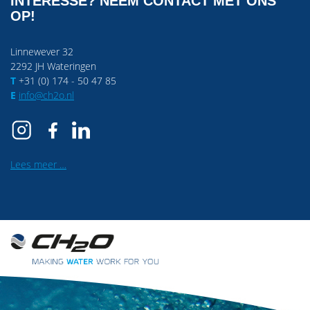
INTERESSE? NEEM CONTACT MET ONS
OP!
Linnewever 32
2292 JH Wateringen
T
+31 (0) 174 - 50 47 85
E
info@ch2o.nl
Lees meer …