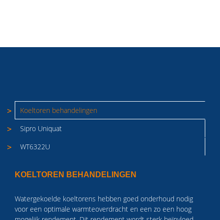
Koeltoren behandelingen
Sipro Uniquat
WT6322U
KOELTOREN BEHANDELINGEN
Watergekoelde koeltorens hebben goed onderhoud nodig
voor een optimale warmteoverdracht en een zo een hoog
mogelijk rendement. Dit rendement wordt sterk beïnvloed