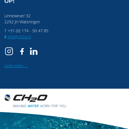
OP!
Linnewever 32
2292 JH Wateringen
T
+31 (0) 174 - 50 47 85
E
info@ch2o.nl
Lees meer …