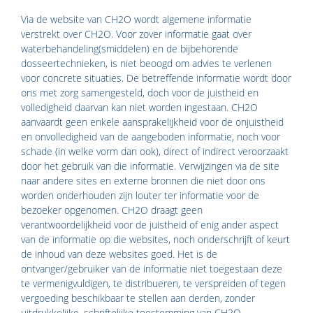
Via de website van CH2O wordt algemene informatie
verstrekt over CH2O. Voor zover informatie gaat over
waterbehandeling(smiddelen) en de bijbehorende
dosseertechnieken, is niet beoogd om advies te verlenen
voor concrete situaties. De betreffende informatie wordt door
ons met zorg samengesteld, doch voor de juistheid en
volledigheid daarvan kan niet worden ingestaan. CH2O
aanvaardt geen enkele aansprakelijkheid voor de onjuistheid
en onvolledigheid van de aangeboden informatie, noch voor
schade (in welke vorm dan ook), direct of indirect veroorzaakt
door het gebruik van die informatie. Verwijzingen via de site
naar andere sites en externe bronnen die niet door ons
worden onderhouden zijn louter ter informatie voor de
bezoeker opgenomen. CH2O draagt geen
verantwoordelijkheid voor de juistheid of enig ander aspect
van de informatie op die websites, noch onderschrijft of keurt
de inhoud van deze websites goed. Het is de
ontvanger/gebruiker van de informatie niet toegestaan deze
te vermenigvuldigen, te distribueren, te verspreiden of tegen
vergoeding beschikbaar te stellen aan derden, zonder
uitdrukkelijke, schriftelijke toestemming van CH2O.