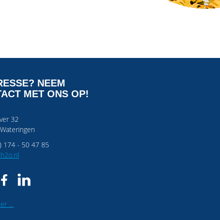
RESSE? NEEM
ACT MET ONS OP!
ver 32
 Wateringen
) 174 - 50 47 85
h2o.nl
er …