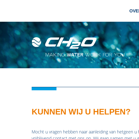
OVE
KUNNEN WIJ U HELPEN?
Mocht u vragen hebben naar aanleiding van hetgeen u h
vrijblijvend contact met ons op. Wij gaan samen met u g