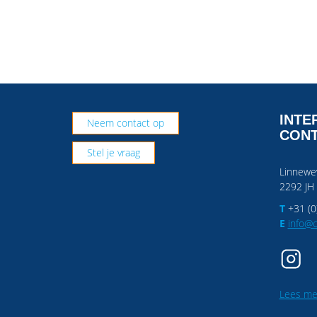
INTE
Neem contact op
CONT
Stel je vraag
Linnewe
2292 JH
T
+31 (0
E
info@c
Lees me